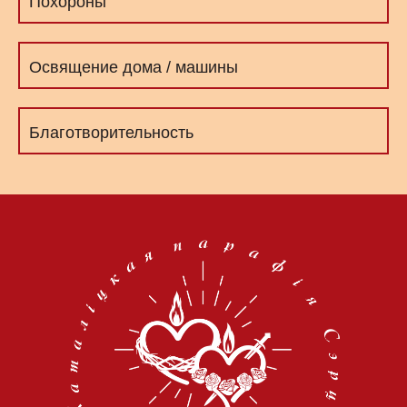
Похороны
Освящение дома / машины
Благотворительность