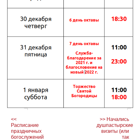
Навигация
<<
>>
Начались
по
Расписание
душпастырские
праздничных
визиты (или
записям
богослужений
так