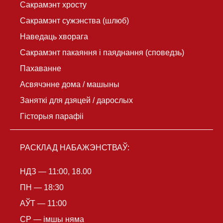
Сакрамэнт хросту
Сакрамэнт сужэнства (шлюб)
Наведаць хворага
Сакрамэнт пакаяння і паяднання (споведзь)
Пахаванне
Асвячэнне дома / машыны
Заняткі для дзяцей / дарослых
Гісторыя парафіі
РАСКЛАД НАБАЖЭНСТВАЎ:
НДЗ — 11:00, 18.00
ПН — 18:30
АЎТ — 11:00
СР — імшы няма