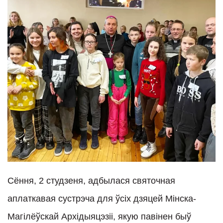
Сёння, 2 студзеня, адбылася святочная
аплаткавая сустрэча для ўсіх дзяцей Мінска-
Магілёўскай Архідыяцэзіі, якую павінен быў