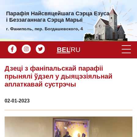
Парафiя Найсвяцейшага Сэрца Езуса
і Беззаганнага Сэрца Марыі
г. Фаниполь, пер. Богдашевского, 4
BEL
RU
Дзеці з фаніпальскай парафіі
прынялі ўдзел у дыяцэзіяльнай
аплаткавай сустрэчы
02-01-2023