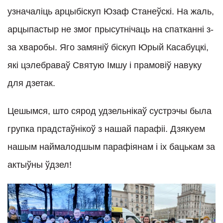
узначаліць арцыбіскуп Юзаф Станеўскі. На жаль,
арцыпастыр не змог прысутнічаць на спатканні з-
за хваробы. Яго замяніў біскуп Юрый Касабуцкі,
які цэлебраваў Святую Імшу і прамовіў навуку
для дзетак.
Цешымся, што сярод удзельнікаў сустрэчы была
групка прадстаўнікоў з нашай парафіі. Дзякуем
нашым наймалодшым парафіянам і іх бацькам за
актыўны ўдзел!