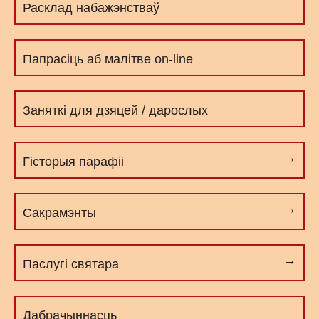
Расклад набажэнстваў
Папрасіць аб малітве on-line
Заняткі для дзяцей / дарослых
Гісторыя парафіі
Сакрамэнты
Паслугі cвятара
Дабрачыннасць