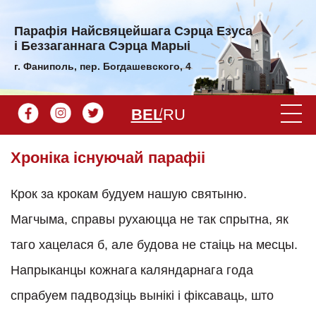
Парафiя Найсвяцейшага Сэрца Езуса
і Беззаганнага Сэрца Марыі
г. Фаниполь, пер. Богдашевского, 4
BEL
RU
Хроніка існуючай парафіі
Крок за крокам будуем нашую святыню.
Магчыма, справы рухаюцца не так спрытна, як
таго хацелася б, але будова не стаіць на месцы.
Напрыканцы кожнага каляндарнага года
спрабуем падводзіць вынікі і фіксаваць, што