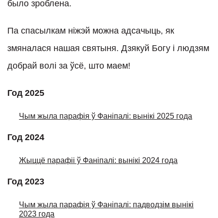
было зроблена.
Па спасылкам ніжэй можна адсачыць, як
змяналася нашая святыня. Дзякуй Богу і людзям
добрай волі за ўсё, што маем!
Год 2025
Чым жыла парафія ў Фаніпалі: вынікі 2025 года
Год 2024
Жыццё парафіі ў Фаніпалі: вынікі 2024 года
Год 2023
Чым жыла парафія ў Фаніпалі: падводзім вынікі
2023 года