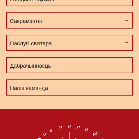
Сакрамэнты
Паслугі cвятара
Дабрачыннасць
Наша каманда