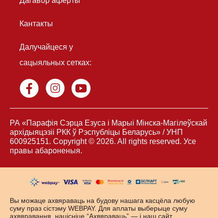
Дагавор аферты
Кантакты
Далучайцеся у
сацыяльных сетках:
РА «Парафія Сэрца Езуса і Марыі Мінска-Магілеўскай
архідыяцэзiі РКК ў Рэспубліцы Беларусь» / УНП
600925151. Copyright © 2026. All rights reserved. Усе
правы абароненыя.
Вы можаце ахвяраваць на будову нашага касцёла любую
суму праз сістэму
WEBPAY
. Для аплаты выберыце суму
ахвяравання, націсніце “Ахвяраваць” — і наш сайт