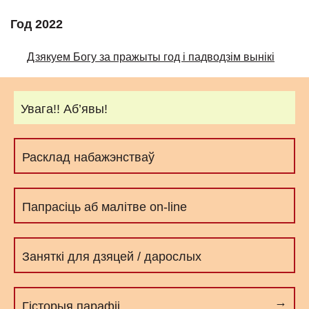
Год 2022
Дзякуем Богу за пражыты год і падводзім вынікі
Увага!! Аб’явы!
Расклад набажэнстваў
Папрасіць аб малітве on-line
Заняткі для дзяцей / дарослых
Гісторыя парафіі