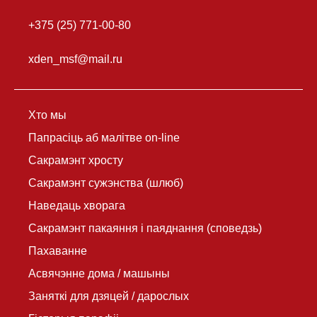
+375 (25) 771-00-80
xden_msf@mail.ru
Хто мы
Папрасіць аб малітве on-line
Сакрамэнт хросту
Сакрамэнт сужэнства (шлюб)
Наведаць хворага
Сакрамэнт пакаяння і паяднання (споведзь)
Пахаванне
Асвячэнне дома / машыны
Заняткі для дзяцей / дарослых