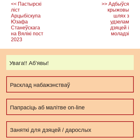
<<
Пастырскі
>>
Адбыўся
па
ліст
крыжовы
Арцыбіскупа
шлях з
запісах
Юзафа
удзелам
Станеўскага
дзяцей і
на Вялікі пост
моладзі
2023
Увага!! Аб’явы!
Расклад набажэнстваў
Папрасіць аб малітве on-line
Заняткі для дзяцей / дарослых