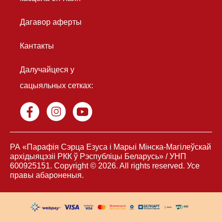
Дагавор аферты
Кантакты
Далучайцеся у
сацыяльных сетках:
РА «Парафія Сэрца Езуса і Марыі Мінска-Магілеўскай
архідыяцэзiі РКК ў Рэспубліцы Беларусь» / УНП
600925151. Copyright © 2026. All rights reserved. Усе
правы абароненыя.