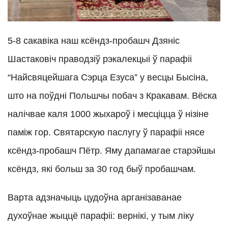
5-8 сакавіка наш ксёндз-пробашч Дзяніс
Шастаковіч праводзіў рэкалекцыі ў парафіі
“Найсвяцейшага Сэрца Езуса” у весцы Бысіна,
што на поўдні Польшчы побач з Кракавам. Вёска
налічвае каля 1000 жыхароў і месціцца ў нізіне
паміж гор. Святарскую паслугу ў парафіі нясе
ксёндз-пробашч Пётр. Яму дапамагае старэйшы
ксёндз, які больш за 30 год быў пробашчам.
Варта адзначыць цудоўна арганізаванае
духоўнае жыццё парафіі: вернікі, у тым ліку