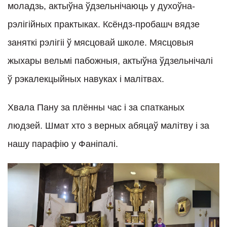
моладзь, актыўна ўдзельнічаюць у духоўна-
рэлігійных практыках. Ксёндз-пробашч вядзе
заняткі рэлігіі ў мясцовай школе. Мясцовыя
жыхары вельмі пабожныя, актыўна ўдзельнічалі
ў рэкалекцыйных навуках і малітвах.
Хвала Пану за плённы час і за спатканых
людзей. Шмат хто з верных абяцаў малітву і за
нашу парафію у Фаніпалі.