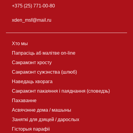
+375 (25) 771-00-80
xden_msf@mail.ru
Хто мы
Папрасіць аб малітве on-line
Сакрамэнт хросту
Сакрамэнт сужэнства (шлюб)
Наведаць хворага
Сакрамэнт пакаяння і паяднання (споведзь)
Пахаванне
Асвячэнне дома / машыны
Заняткі для дзяцей / дарослых
Гісторыя парафіі