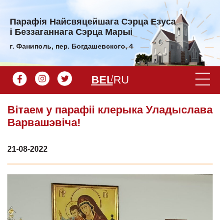
Парафiя Найсвяцейшага Сэрца Езуса
і Беззаганнага Сэрца Марыі
г. Фаниполь, пер. Богдашевского, 4
BEL
RU
Вітаем у парафіі клерыка Уладыслава
Варвашэвіча!
21-08-2022