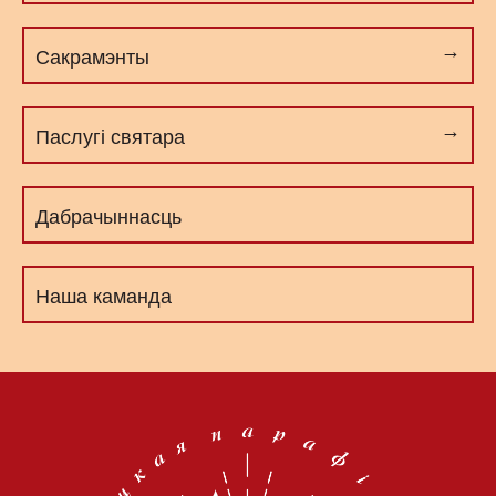
Сакрамэнты
Паслугі cвятара
Дабрачыннасць
Наша каманда