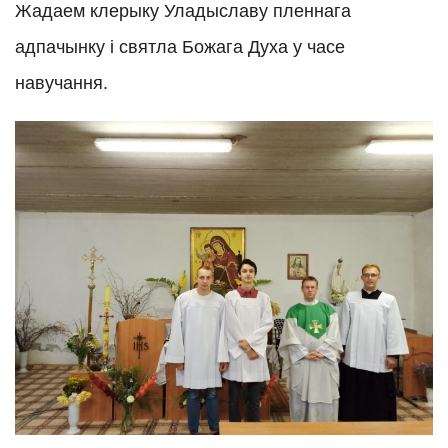
Жадаем клерыку Уладыславу пленнага
адпачынку і святла Божага Духа у часе
навучання.