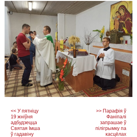
Навігацыя
<<
У пятніцу
>>
Парафiя ў
па
19 жніўня
Фанiпалi
адбудзецца
запрашае ў
запісах
Святая Імша
пілігрымку па
ў гадавіну
касцёлах