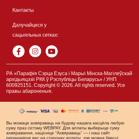
Кантакты
Далучайцеся у
сацыяльных сетках:
РА «Парафія Сэрца Езуса і Марыі Мінска-Магілеўскай
архідыяцэзiі РКК ў Рэспубліцы Беларусь» / УНП
600925151. Copyright © 2026. All rights reserved. Усе
правы абароненыя.
Вы можаце ахвяраваць на будову нашага касцёла любую
суму праз сістэму
WEBPAY
. Для аплаты выберыце суму
ахвяравання, націсніце “Ахвяраваць” — і наш сайт
перанакіруе вас на старонку аплаты, дзе можна ўвесці