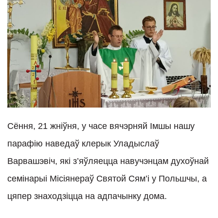
Сёння, 21 жніўня, у часе вячэрняй Імшы нашу
парафію наведаў клерык Уладыслаў
Варвашэвіч, які з’яўляецца навучэнцам духоўнай
семінарыі Місіянераў Святой Сям’і у Польшчы, а
цяпер знаходзіцца на адпачынку дома.