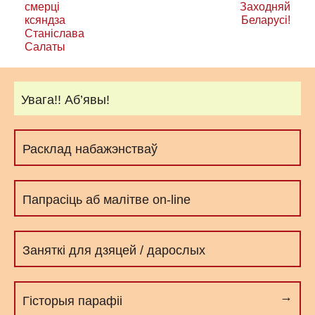
смерці
Заходняй
ксяндза
Беларусі!
Станіслава
Салаты
Увага!! Аб’явы!
Расклад набажэнстваў
Папрасіць аб малітве on-line
Заняткі для дзяцей / дарослых
Гісторыя парафіі