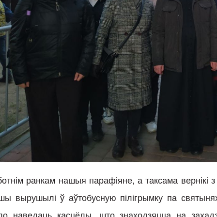
отнім ранкам нашыя парафіяне, а таксама вернікі з 
шы вырушылі ў аўтобусную пілігрымку па святыня
ло наведаць касцёлы, што знаходзяцца на захадз