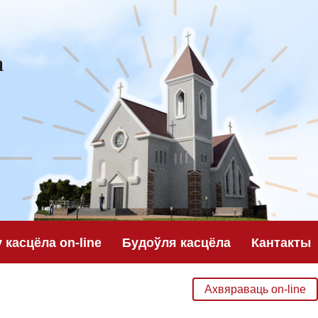
а
касцёла on-line
Будоўля касцёла
Кантакты
Ахвяраваць on-line