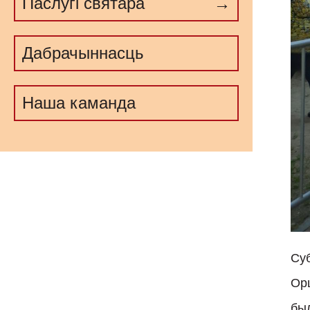
Паслугі cвятара
Дабрачыннасць
Наша каманда
Суб
Ор
бы