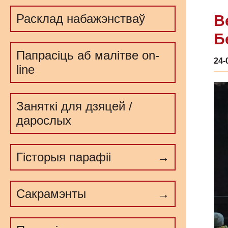
Расклад набажэнстваў
В
Б
Папрасіць аб малітве on-
24-
line
Заняткі для дзяцей /
дарослых
Гісторыя парафіі
Сакрамэнты