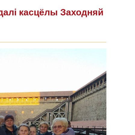
едалі касцёлы Заходняй