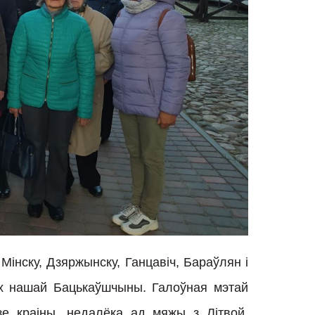
Мінску, Дзяржынску, Ганцавіч, Бараўлян і
х нашай Бацькаўшчыны. Галоўная мэтай
е краіны, недалёка ад мяжы з Літвой,