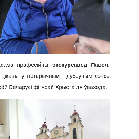
ксама прафесійны
экскурсавод Павел
.
а цікавы ў гістарычным і духоўным сэнсе
сёй Беларусі фігурай Хрыста ля ўвахода.