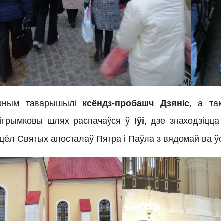
рным таварышылі
ксёндз-пробашч Дзяніс
, а та
лігрымковы шлях распачаўся ў
Іўі
, дзе знаходзіцц
цёл Святых апосталаў Пятра і Паўла з вядомай ва ў