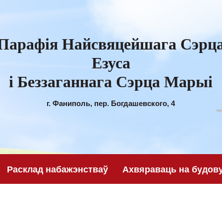
Парафiя Найсвяцейшага Сэрц
Езуса
і Беззаганнага Сэрца Марыі
г. Фаниполь, пер. Богдашевского, 4
Расклад набажэнстваў
Ахвяраваць на будову 