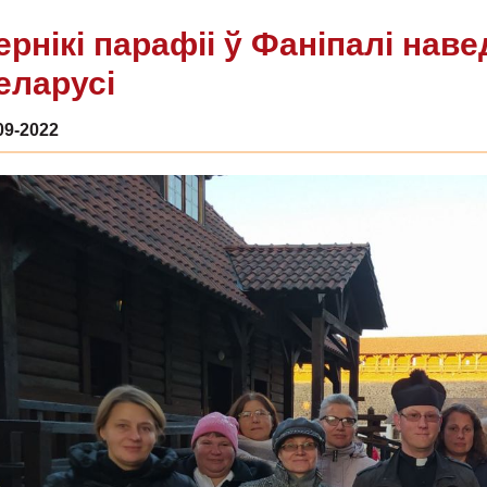
ернікі парафіі ў Фаніпалі нав
еларусі
09-2022