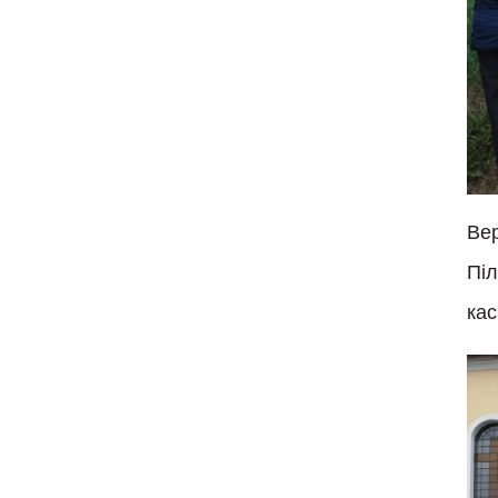
Ве
Пі
кас