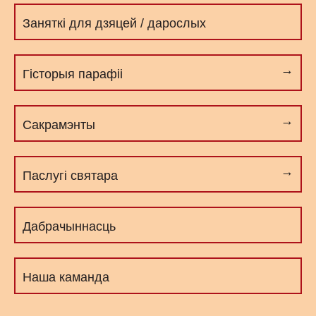
Заняткі для дзяцей / дарослых
Гісторыя парафіі
Сакрамэнты
Паслугі cвятара
Дабрачыннасць
Наша каманда