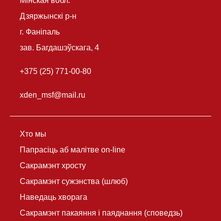
Мінская вобл.
Дзяржынскі р-н
г. Фаніпаль
зав. Багдашэўскага, 4
+375 (25) 771-00-80
xden_msf@mail.ru
Хто мы
Папрасіць аб малітве on-line
Сакрамэнт хросту
Сакрамэнт сужэнства (шлюб)
Наведаць хворага
Сакрамэнт пакаяння і паяднання (споведзь)