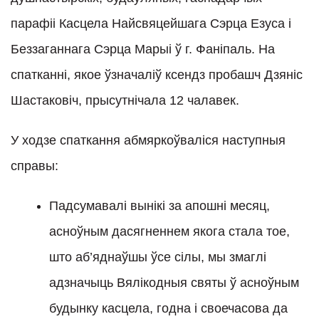
парафіі Касцела Найсвяцейшага Сэрца Езуса і
Беззаганнага Сэрца Марыі ў г. Фаніпаль. На
спатканні, якое ўзначаліў ксендз пробашч Дзяніс
Шастаковіч, прысутнічала 12 чалавек.
У ходзе спаткання абмяркоўваліся наступныя
справы:
Падсумавалі вынікі за апошні месяц,
асноўным дасягненнем якога стала тое,
што аб’яднаўшы ўсе сілы, мы змаглі
адзначыць Вялікодныя святы ў асноўным
будынку касцела, годна і своечасова да