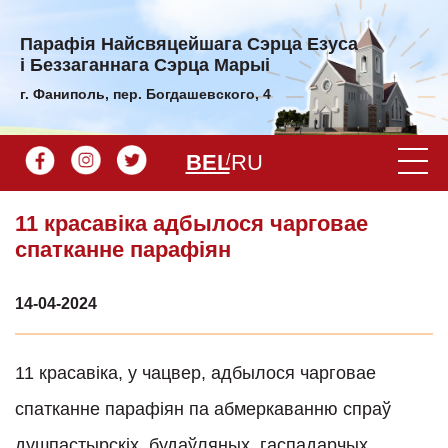
Парафiя Найсвяцейшага Сэрца Езуса
і Беззаганнага Сэрца Марыі
г. Фаниполь, пер. Богдашевского, 4
BEL
RU
11 красавіка адбылося чарговае
спатканне парафіян
14-04-2024
11 красавіка, у чацвер, адбылося чарговае
спатканне парафіян па абмеркаванню спраў
душпастырскіх, будаўляных, гаспадарчых