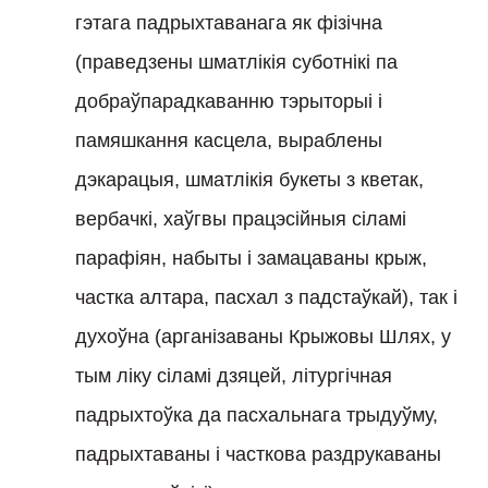
гэтага падрыхтаванага як фізічна
(праведзены шматлікія суботнікі па
добраўпарадкаванню тэрыторыі і
памяшкання касцела, выраблены
дэкарацыя, шматлікія букеты з кветак,
вербачкі, хаўгвы працэсійныя сіламі
парафіян, набыты і замацаваны крыж,
частка алтара, пасхал з падстаўкай), так і
духоўна (арганізаваны Крыжовы Шлях, у
тым ліку сіламі дзяцей, літургічная
падрыхтоўка да пасхальнага трыдуўму,
падрыхтаваны і часткова раздрукаваны