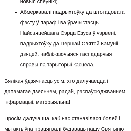
новыя спеўнікі).
Абмеркавалі падрыхтоўку да штогадовага
фэсту ў парафіі ва ўрачыстасць
Найсвяцейшага Сэрца Езуса ў чэрвені,
падрыхтоўку да Першай Святой Камуніі
дзяцей, набліжаючыяся гаспадарчыя
справы па тэрыторыі касцела.
Вялікая ўдзячнасць усім, хто далучаецца і
дапамагае дзеяннем, радай, распаўсюджваннем
інфармацыі, матэрыяльна!
Просім далучацца, каб нас станавілася болей і
мы актыўна працягвалі будаваць нашу Святыню і