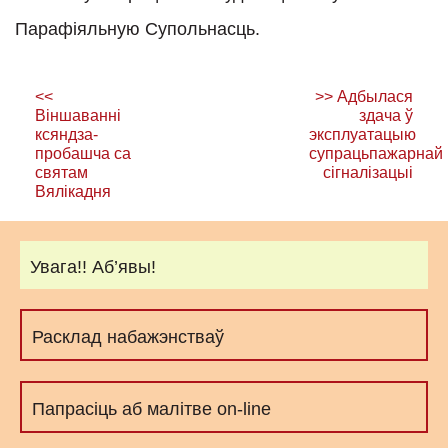
Парафіяльную Супольнасць.
Навігацыя
<<
>>
Адбылася
па
Віншаванні
здача ў
ксяндза-
эксплуатацыю
запісах
пробашча са
супрацьпажарнай
святам
сігналізацыі
Вялікадня
Увага!! Аб’явы!
Расклад набажэнстваў
Папрасіць аб малітве on-line