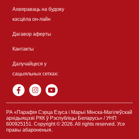
Ахвяраваць на будову
касцёла он-лайн
Дагавор аферты
Кантакты
Далучайцеся у
сацыяльных сетках:
РА «Парафія Сэрца Езуса і Марыі Мінска-Магілеўскай
архідыяцэзiі РКК ў Рэспубліцы Беларусь» / УНП
600925151. Copyright © 2026. All rights reserved. Усе
правы абароненыя.