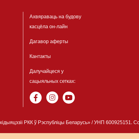
Ахвяраваць на будову
касцёла он-лайн
Дагавор аферты
Кантакты
Далучайцеся у
сацыяльных сетках:
дыяцэзiі РКК ў Рэспубліцы Беларусь» / УНП 600925151. Copy