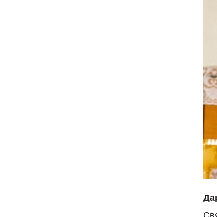
Да
Св