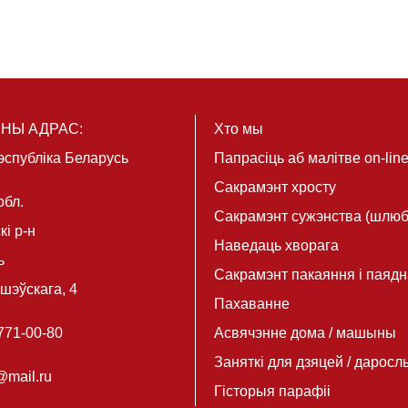
НЫ АДРАС:
Хто мы
эспубліка Беларусь
Папрасіць аб малітве on-lin
Сакрамэнт хросту
обл.
Сакрамэнт сужэнства (шлюб
і р-н
Наведаць хворага
ь
Сакрамэнт пакаяння і паядн
ашэўскага, 4
Пахаванне
 771-00-80
Асвячэнне дома / машыны
Заняткі для дзяцей / даросл
mail.ru
Гісторыя парафіі