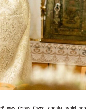
йшаму Сэрцу Езуса, славім вялікі дар