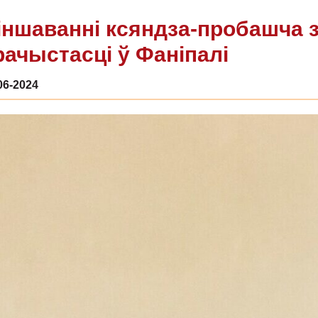
іншаванні ксяндза-пробашча 
рачыстасці ў Фаніпалі
06-2024