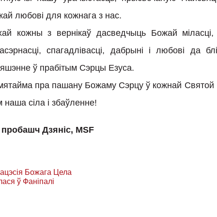
ай любові для кожнага з нас.
хай кожны з вернікаў дасведчыць Божай міласці,
ласэрнасці, спагадлівасці, дабрыні і любові да б
яшэнне ў прабітым Сэрцы Езуса.
ятайма пра пашану Божаму Сэрцу ў кожнай Святой І
м наша сіла і збаўленне!
. пробашч Дзяніс, MSF
вігацыя
ацэсія Божага Цела
ася ў Фаніпалі
ісах