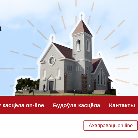
а
касцёла on-line
Будоўля касцёла
Кантакты
Ахвяраваць on-line