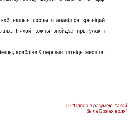
 каб нашыя сэрцы станавіліся крыніцай
ліжніх. Няхай кожны знойдзе прытулак і
мшы, асабліва ў першыя пятніцы месяца.
>>
“Цяпер я разумею: такой
была Божая воля”