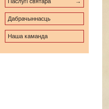
Паслугі cвятара
Дабрачыннасць
Наша каманда