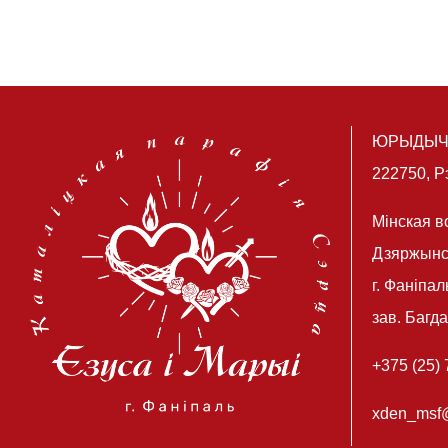
ЮРЫДЫЧ
222750, Р
Мінская в
Дзяржынск
г. Фаніпал
зав. Багд
+375 (25)
xden_msf@