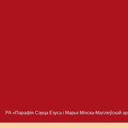
РА «Парафія Сэрца Езуса і Марыі Мінска-Магілеўскай архі