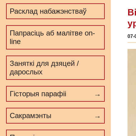
Расклад набажэнстваў
В
у
Папрасіць аб малітве on-
07-
line
Заняткі для дзяцей /
дарослых
Гісторыя парафіі
Сакрамэнты