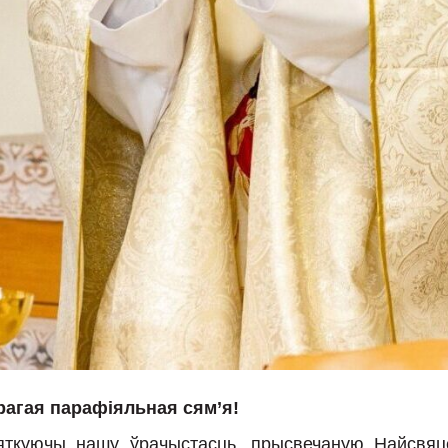
рагая парафіяльная сям’я!
яткуючы нашу ўрачыстасць, прысвечаную Найсвяце