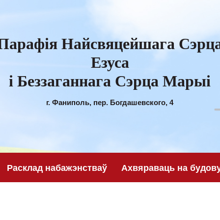
Парафiя Найсвяцейшага Сэрц
Езуса
і Беззаганнага Сэрца Марыі
г. Фаниполь, пер. Богдашевского, 4
Расклад набажэнстваў
Ахвяраваць на будову 